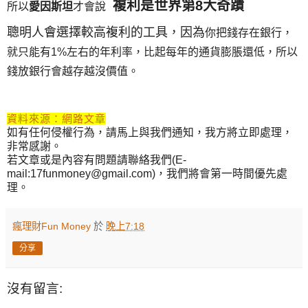
複利是世界第8大奇蹟
所以
愛因斯坦
才會說
聰明人會選擇較高複利的工具，因為
你把錢存在銀行，
就只能有1%左右的年利率，
比起每年的通貨膨脹還低，所以
錢放銀行會越存越沒價值。
資料來源：網路文章
如有任何侵權行為，請馬上與我們通知，我方將立即處理，
非常感謝。
若文章或是內容有問題請聯絡我們(E-
mail:17funmoney@gmail.com)，我們將會第一時間優先處
理。
瘋理財Fun Money
於
晚上7:18
分享
沒有留言: